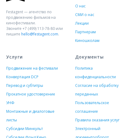
О нас
Festagent — агентство по
СМИ о нас
продвижению фильмов на
кинофестивали.
Лекции
Звоните +7 (499) 113-78-80 или
Партнерам
пишите
hello@festagent.com
.
Киношколам
Услуги
Документы
Продвижение на фестивали
Политика
Конвертация DCP
конфиденциальности
Перевод и субтитры
Согласие на обработку
Прокатное удостоверение
переданных
УНФ
Пользовательское
Монтажные и диалоговые
соглашение
листы
Правила оказания услуг
Субсидии Минкульт
Электронный
Субсидии Фонд Кино
документооборот